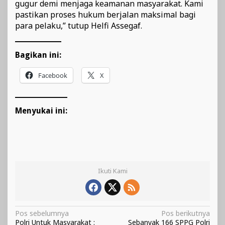
gugur demi menjaga keamanan masyarakat. Kami
pastikan proses hukum berjalan maksimal bagi
para pelaku,” tutup Helfi Assegaf.
Bagikan ini:
Facebook
X
Menyukai ini:
Ikuti Kami
Navigasi
Pos sebelumnya
Pos berikutnya
Polri Untuk Masyarakat :
Sebanyak 166 SPPG Polri