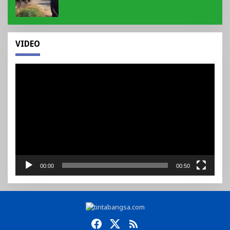
Kawasan Tepi Ruas jalan Lintas
VIDEO
Pemutar
Video
00:00
00:50