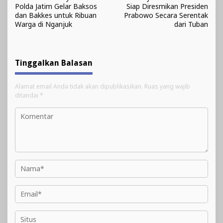
pos
Polda Jatim Gelar Baksos
Siap Diresmikan Presiden
dan Bakkes untuk Ribuan
Prabowo Secara Serentak
Warga di Nganjuk
dari Tuban
Tinggalkan Balasan
Alamat email Anda tidak akan dipublikasikan.
Ruas yang wajib
ditandai
*