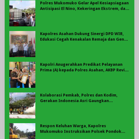
Polres Mukomuko Gelar Apel Kesiapsiagaan
Antisipasi El Nino, Kekeringan Ekstrem, dan
Karhutla Tahun 2026
Kapolres Asahan Dukung Sinergi DPD WIB,
Edukasi Cegah Kenakalan Remaja dan Geng
Motor Jadi Prioritas
Kapolri Anugerahkan Predikat Pelayanan
Prima (A) kepada Polres Asahan, AKBP Revi
Nurvelani Terima Penghargaan
Kolaborasi Pemkab, Polres dan Kodim,
Gerakan Indonesia Asri Gaungkan
Semangat Gotong Royong di Lebong
Respon Keluhan Warga, Kapolres
Mukomuko Instruksikan Polsek Pondok
Suguh Eksekusi Sampah Liar Menyengat Di