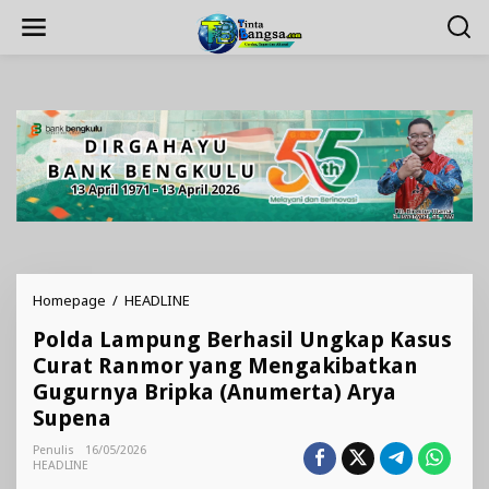
Lewati
ke
konten
Polda
Homepage
/
HEADLINE
Lampung
Polda Lampung Berhasil Ungkap Kasus
Berhasil
Ungkap
Curat Ranmor yang Mengakibatkan
Kasus
Gugurnya Bripka (Anumerta) Arya
Curat
Supena
Ranmor
yang
Penulis
16/05/2026
Mengakibatkan
HEADLINE
Gugurnya