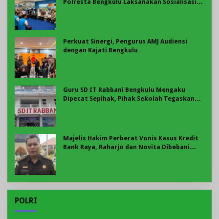
Polresta Bengkulu Laksanakan Sosialisasi
Tertib Berlalu Lintas
Perkuat Sinergi, Pengurus AMJ Audiensi
dengan Kajati Bengkulu
Guru SD IT Rabbani Bengkulu Mengaku
Dipecat Sepihak, Pihak Sekolah Tegaskan
Pemberhentian Berdasarkan Evaluasi
Majelis Hakim Perberat Vonis Kasus Kredit
Bank Raya, Raharjo dan Novita Dibebani
Uang Pengganti Rp58,8 Miliar
POLRI