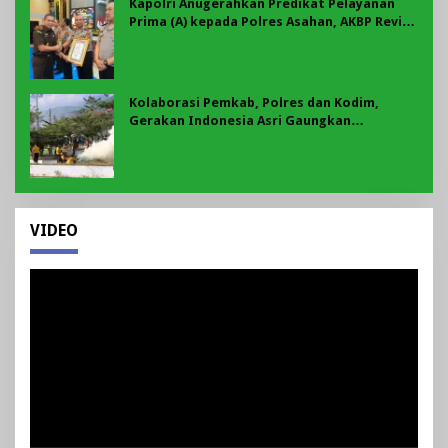
Kapolri Anugerahkan Predikat Pelayanan
Prima (A) kepada Polres Asahan, AKBP Revi
Nurvelani Terima Penghargaan
Kolaborasi Pemkab, Polres dan Kodim,
Gerakan Indonesia Asri Gaungkan
Semangat Gotong Royong di Lebong
VIDEO
Pemutar
Video