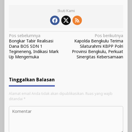
Ikuti Kami
Navigasi
Pos sebelumnya
Pos berikutnya
Bongkar Tabir Realisasi
Kapolda Bengkulu Terima
pos
Dana BOS SDN 1
Silaturahmi KBPP Polri
Tegineneng, Indikasi Mark
Provinsi Bengkulu, Perkuat
Up Mengemuka
Sinergitas Kebersamaan
Tinggalkan Balasan
Alamat email Anda tidak akan dipublikasikan.
Ruas yang wajib
ditandai
*