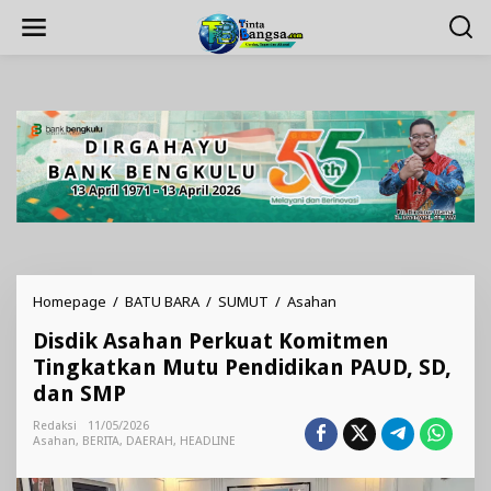
Lewati
ke
konten
Disdik
Homepage
/
BATU BARA
/
SUMUT
/
Asahan
Asahan
Disdik Asahan Perkuat Komitmen
Perkuat
Komitmen
Tingkatkan Mutu Pendidikan PAUD, SD,
Tingkatkan
dan SMP
Mutu
Pendidikan
Redaksi
11/05/2026
PAUD,
Asahan
,
BERITA
,
DAERAH
,
HEADLINE
SD,
dan