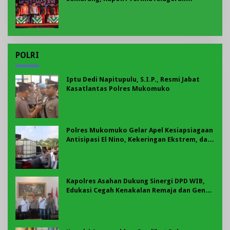
Anggota Kehormatan
POLRI
Iptu Dedi Napitupulu, S.I.P., Resmi Jabat
Kasatlantas Polres Mukomuko
Polres Mukomuko Gelar Apel Kesiapsiagaan
Antisipasi El Nino, Kekeringan Ekstrem, dan
Karhutla Tahun 2026
Kapolres Asahan Dukung Sinergi DPD WIB,
Edukasi Cegah Kenakalan Remaja dan Geng
Motor Jadi Prioritas