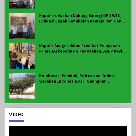
Kapolres Asahan Dukung Sinergi DPD WIB,
Edukasi Cegah Kenakalan Remaja dan Geng
Motor Jadi Prioritas
Kapolri Anugerahkan Predikat Pelayanan
Prima (A) kepada Polres Asahan, AKBP Revi
Nurvelani Terima Penghargaan
Kolaborasi Pemkab, Polres dan Kodim,
Gerakan Indonesia Asri Gaungkan
Semangat Gotong Royong di Lebong
VIDEO
Pemutar
Video