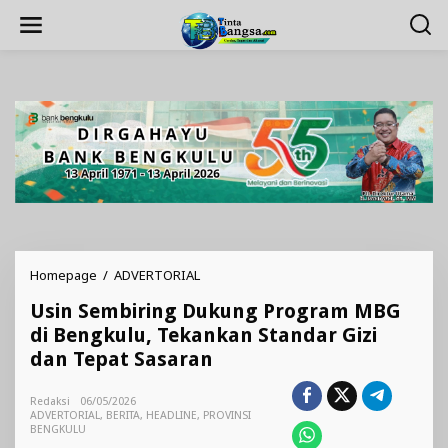
Lewati
ke
konten
Usin
Homepage
/
ADVERTORIAL
Sembiring
Usin Sembiring Dukung Program MBG
Dukung
Program
di Bengkulu, Tekankan Standar Gizi
MBG
dan Tepat Sasaran
di
Bengkulu,
Tekankan
Redaksi
06/05/2026
ADVERTORIAL
,
BERITA
,
HEADLINE
,
Standar
PROVINSI
BENGKULU
Gizi