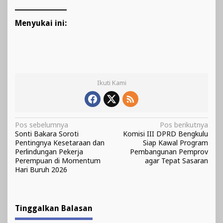
Menyukai ini:
Ikuti Kami
Navigasi
Pos sebelumnya
Pos berikutnya
Sonti Bakara Soroti
Komisi III DPRD Bengkulu
pos
Pentingnya Kesetaraan dan
Siap Kawal Program
Perlindungan Pekerja
Pembangunan Pemprov
Perempuan di Momentum
agar Tepat Sasaran
Hari Buruh 2026
Tinggalkan Balasan