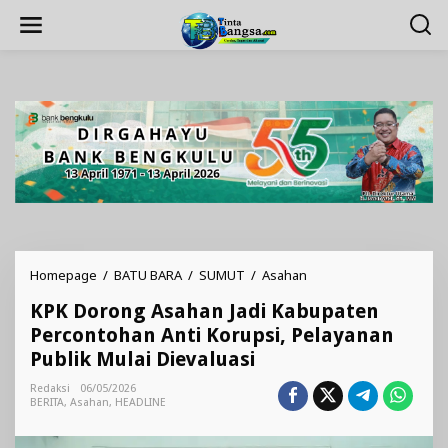
Lewati
ke
konten
KPK
Homepage
/
BATU BARA
/
SUMUT
/
Asahan
Dorong
KPK Dorong Asahan Jadi Kabupaten
Asahan
Jadi
Percontohan Anti Korupsi, Pelayanan
Kabupaten
Publik Mulai Dievaluasi
Percontohan
Anti
Redaksi
06/05/2026
Korupsi,
BERITA
,
Asahan
,
HEADLINE
Pelayanan
Publik