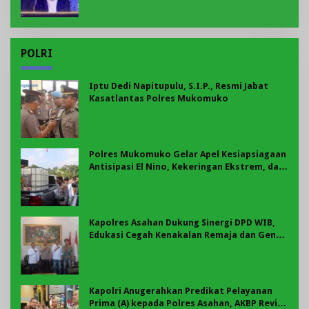
POLRI
Iptu Dedi Napitupulu, S.I.P., Resmi Jabat
Kasatlantas Polres Mukomuko
Polres Mukomuko Gelar Apel Kesiapsiagaan
Antisipasi El Nino, Kekeringan Ekstrem, dan
Karhutla Tahun 2026
Kapolres Asahan Dukung Sinergi DPD WIB,
Edukasi Cegah Kenakalan Remaja dan Geng
Motor Jadi Prioritas
Kapolri Anugerahkan Predikat Pelayanan
Prima (A) kepada Polres Asahan, AKBP Revi