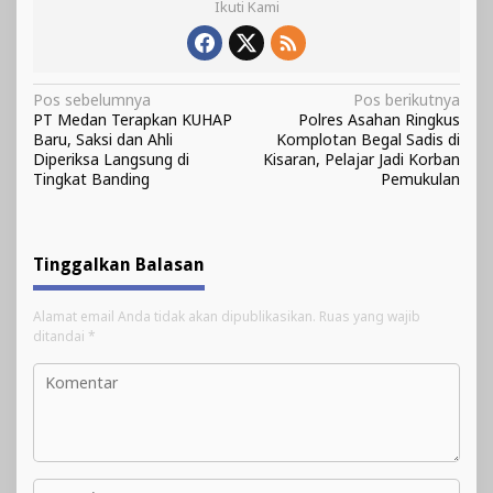
Ikuti Kami
Navigasi
Pos sebelumnya
Pos berikutnya
PT Medan Terapkan KUHAP
Polres Asahan Ringkus
pos
Baru, Saksi dan Ahli
Komplotan Begal Sadis di
Diperiksa Langsung di
Kisaran, Pelajar Jadi Korban
Tingkat Banding
Pemukulan
Tinggalkan Balasan
Alamat email Anda tidak akan dipublikasikan.
Ruas yang wajib
ditandai
*