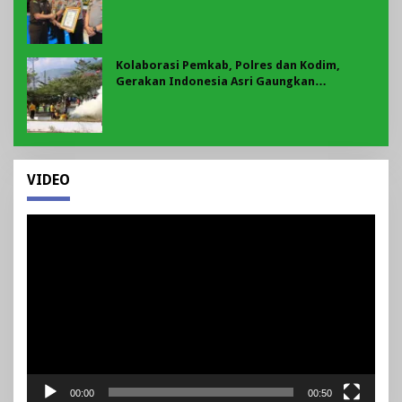
Nurvelani Terima Penghargaan
Kolaborasi Pemkab, Polres dan Kodim,
Gerakan Indonesia Asri Gaungkan
Semangat Gotong Royong di Lebong
VIDEO
Pemutar
Video
00:00
00:50