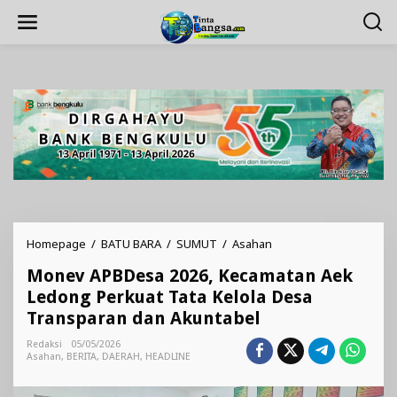
Lewati
ke
konten
Monev
Homepage
/
BATU BARA
/
SUMUT
/
Asahan
APBDesa
Monev APBDesa 2026, Kecamatan Aek
2026,
Kecamatan
Ledong Perkuat Tata Kelola Desa
Aek
Transparan dan Akuntabel
Ledong
Perkuat
Redaksi
05/05/2026
Tata
Asahan
,
BERITA
,
DAERAH
,
HEADLINE
Kelola
Desa