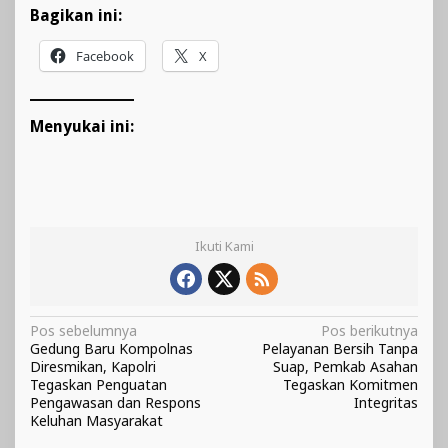
Bagikan ini:
Facebook
X
Menyukai ini:
Ikuti Kami
Navigasi
Pos sebelumnya
Pos berikutnya
Gedung Baru Kompolnas
Pelayanan Bersih Tanpa
pos
Diresmikan, Kapolri
Suap, Pemkab Asahan
Tegaskan Penguatan
Tegaskan Komitmen
Pengawasan dan Respons
Integritas
Keluhan Masyarakat