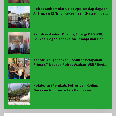
Polres Mukomuko Gelar Apel Kesiapsiagaan
Antisipasi El Nino, Kekeringan Ekstrem, dan
Karhutla Tahun 2026
Kapolres Asahan Dukung Sinergi DPD WIB,
Edukasi Cegah Kenakalan Remaja dan Geng
Motor Jadi Prioritas
Kapolri Anugerahkan Predikat Pelayanan
Prima (A) kepada Polres Asahan, AKBP Revi
Nurvelani Terima Penghargaan
Kolaborasi Pemkab, Polres dan Kodim,
Gerakan Indonesia Asri Gaungkan
Semangat Gotong Royong di Lebong