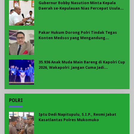
Gubernur Bobby Nasution Minta Kepala
Daerah se-Kepulauan Nias Percepat Usulan
BKP 2027
Pakar Hukum Dorong Polri Tindak Tegas
Konten Medsos yang Mengandung
Provokasi
35.936 Anak Muda Main Bareng di Kapolri Cup
2026, Wakapolri: Jangan Cuma Jadi
Penonton, Jadilah Talenta Digital
POLRI
Iptu Dedi Napitupulu, S.I.P., Resmi Jabat
Kasatlantas Polres Mukomuko