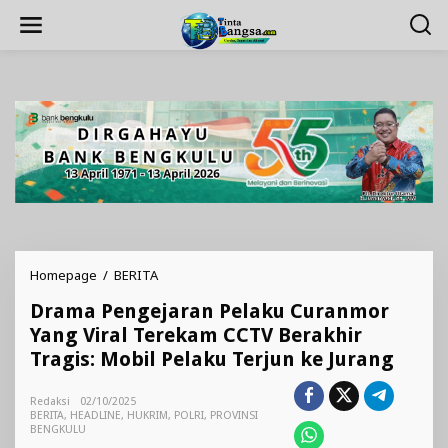
Lewati
ke
konten
Drama
Homepage
/
BERITA
Pengejaran
Drama Pengejaran Pelaku Curanmor
Pelaku
Curanmor
Yang Viral Terekam CCTV Berakhir
Yang
Tragis: Mobil Pelaku Terjun ke Jurang
Viral
Terekam
CCTV
Redaksi
02/10/2025
BERITA
,
HEADLINE
,
HUKRIM
Berakhir
,
POLRI
,
PROVINSI
BENGKULU
Tragis: