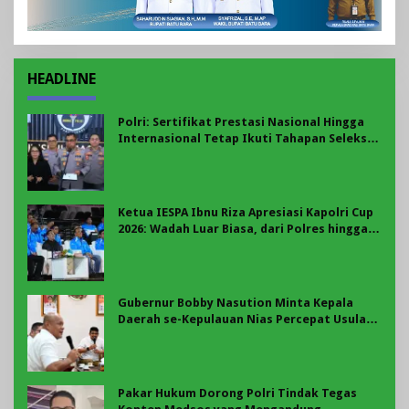
HEADLINE
Polri: Sertifikat Prestasi Nasional Hingga
Internasional Tetap Ikuti Tahapan Seleksi
Rekrutmen Polri
Ketua IESPA Ibnu Riza Apresiasi Kapolri Cup
2026: Wadah Luar Biasa, dari Polres hingga
Panggung Nasional
Gubernur Bobby Nasution Minta Kepala
Daerah se-Kepulauan Nias Percepat Usulan
BKP 2027
Pakar Hukum Dorong Polri Tindak Tegas