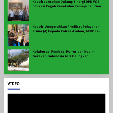
Kapolres Asahan Dukung Sinergi DPD WIB,
Edukasi Cegah Kenakalan Remaja dan Geng
Motor Jadi Prioritas
Kapolri Anugerahkan Predikat Pelayanan
Prima (A) kepada Polres Asahan, AKBP Revi
Nurvelani Terima Penghargaan
Kolaborasi Pemkab, Polres dan Kodim,
Gerakan Indonesia Asri Gaungkan
Semangat Gotong Royong di Lebong
VIDEO
Pemutar
Video