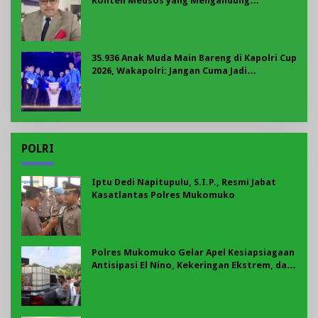
Konten Medsos yang Mengandung
Provokasi
35.936 Anak Muda Main Bareng di Kapolri Cup
2026, Wakapolri: Jangan Cuma Jadi
Penonton, Jadilah Talenta Digital
POLRI
Iptu Dedi Napitupulu, S.I.P., Resmi Jabat
Kasatlantas Polres Mukomuko
Polres Mukomuko Gelar Apel Kesiapsiagaan
Antisipasi El Nino, Kekeringan Ekstrem, dan
Karhutla Tahun 2026