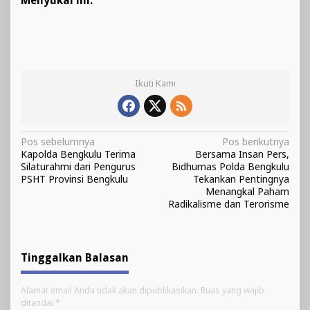
Menyukai ini:
Ikuti Kami
Navigasi
Pos sebelumnya
Pos berikutnya
Kapolda Bengkulu Terima
Bersama Insan Pers,
pos
Silaturahmi dari Pengurus
Bidhumas Polda Bengkulu
PSHT Provinsi Bengkulu
Tekankan Pentingnya
Menangkal Paham
Radikalisme dan Terorisme
Tinggalkan Balasan
Alamat email Anda tidak akan dipublikasikan.
Ruas yang wajib
ditandai
*