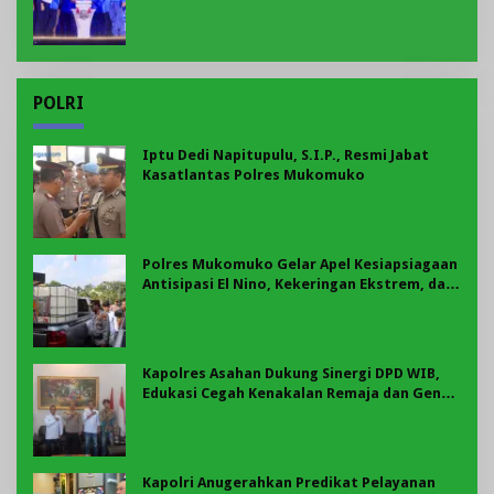
Penonton, Jadilah Talenta Digital
POLRI
Iptu Dedi Napitupulu, S.I.P., Resmi Jabat
Kasatlantas Polres Mukomuko
Polres Mukomuko Gelar Apel Kesiapsiagaan
Antisipasi El Nino, Kekeringan Ekstrem, dan
Karhutla Tahun 2026
Kapolres Asahan Dukung Sinergi DPD WIB,
Edukasi Cegah Kenakalan Remaja dan Geng
Motor Jadi Prioritas
Kapolri Anugerahkan Predikat Pelayanan