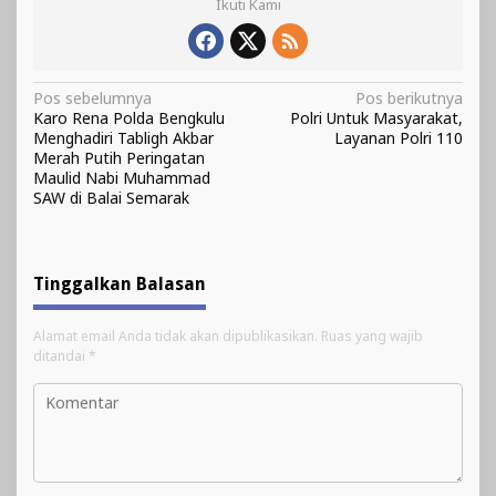
Ikuti Kami
Navigasi
Pos sebelumnya
Pos berikutnya
Karo Rena Polda Bengkulu
Polri Untuk Masyarakat,
pos
Menghadiri Tabligh Akbar
Layanan Polri 110
Merah Putih Peringatan
Maulid Nabi Muhammad
SAW di Balai Semarak
Tinggalkan Balasan
Alamat email Anda tidak akan dipublikasikan.
Ruas yang wajib
ditandai
*