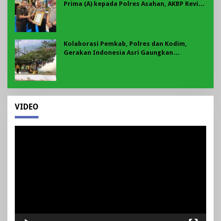
Prima (A) kepada Polres Asahan, AKBP Revi
Nurvelani Terima Penghargaan
Kolaborasi Pemkab, Polres dan Kodim,
Gerakan Indonesia Asri Gaungkan
Semangat Gotong Royong di Lebong
VIDEO
Pemutar
Video