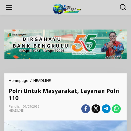
Lewati
ke
konten
Polri
Homepage
/
HEADLINE
Untuk
Polri Untuk Masyarakat, Layanan Polri
Masyarakat,
Layanan
110
Polri
110
Penulis
07/09/2025
HEADLINE