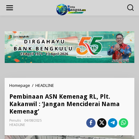
Lewati
ke
konten
Pembinaan
Homepage
/
HEADLINE
ASN
Pembinaan ASN Kemenag RL, Plt.
Kemenag
RL,
Kakanwil : ‘Jangan Menciderai Nama
Plt.
Kemenag’
Kakanwil
:
Penulis
04/08/2025
'Jangan
HEADLINE
Menciderai
Nama