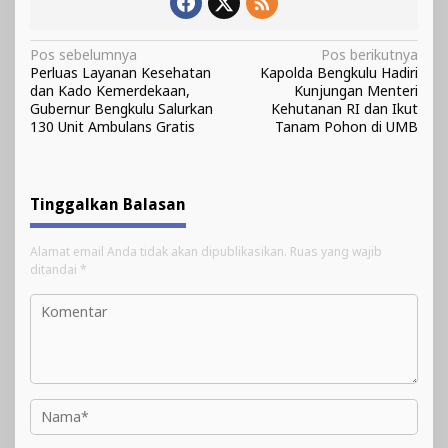
Navigasi
Pos sebelumnya
Pos berikutnya
Perluas Layanan Kesehatan
Kapolda Bengkulu Hadiri
pos
dan Kado Kemerdekaan,
Kunjungan Menteri
Gubernur Bengkulu Salurkan
Kehutanan RI dan Ikut
130 Unit Ambulans Gratis
Tanam Pohon di UMB
Tinggalkan Balasan
Alamat email Anda tidak akan dipublikasikan.
Ruas yang wajib
ditandai
*