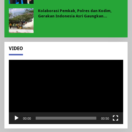
Kolaborasi Pemkab, Polres dan Kodim,
Gerakan Indonesia Asri Gaungkan
Semangat Gotong Royong di Lebong
VIDEO
Pemutar
Video
00:00
00:50