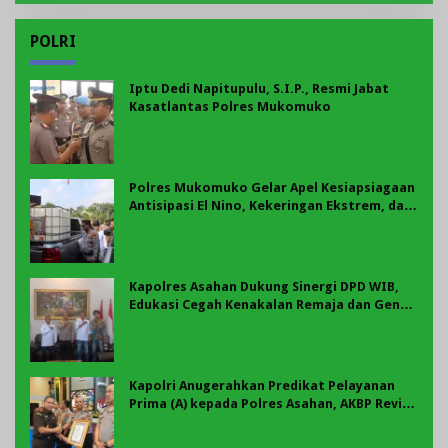
POLRI
Iptu Dedi Napitupulu, S.I.P., Resmi Jabat
Kasatlantas Polres Mukomuko
Polres Mukomuko Gelar Apel Kesiapsiagaan
Antisipasi El Nino, Kekeringan Ekstrem, dan
Karhutla Tahun 2026
Kapolres Asahan Dukung Sinergi DPD WIB,
Edukasi Cegah Kenakalan Remaja dan Geng
Motor Jadi Prioritas
Kapolri Anugerahkan Predikat Pelayanan
Prima (A) kepada Polres Asahan, AKBP Revi
Nurvelani Terima Penghargaan