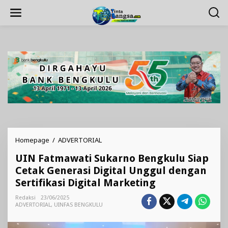
Lewati
ke
konten
UIN
Homepage
/
ADVERTORIAL
Fatmawati
UIN Fatmawati Sukarno Bengkulu Siap
Sukarno
Bengkulu
Cetak Generasi Digital Unggul dengan
Siap
Sertifikasi Digital Marketing
Cetak
Generasi
Redaksi
23/06/2025
Digital
ADVERTORIAL
,
UINFAS BENGKULU
Unggul
dengan