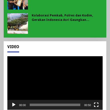
Kolaborasi Pemkab, Polres dan Kodim,
Gerakan Indonesia Asri Gaungkan
Semangat Gotong Royong di Lebong
VIDEO
Pemutar
Video
00:00
00:50