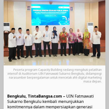
Sertifikasi
Digital
Marketing
Peserta program Capacity Building sedang mengikuti pelatihan
intensif di Auditorium UIN Fatmawati Sukarno Bengkulu, didampingi
narasumber berpengalaman untuk mencetak ahli digital marketing
masa depan.
Bengkulu, TintaBangsa.com –
UIN Fatmawati
Sukarno Bengkulu kembali menunjukkan
komitmennya dalam mempersiapkan generasi