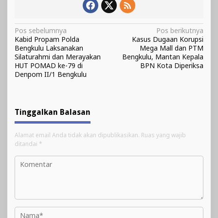
Navigasi
Pos sebelumnya
Pos berikutnya
Kabid Propam Polda
Kasus Dugaan Korupsi
pos
Bengkulu Laksanakan
Mega Mall dan PTM
Silaturahmi dan Merayakan
Bengkulu, Mantan Kepala
HUT POMAD ke-79 di
BPN Kota Diperiksa
Denpom II/1 Bengkulu
Tinggalkan Balasan
Alamat email Anda tidak akan dipublikasikan.
Ruas yang wajib
ditandai
*