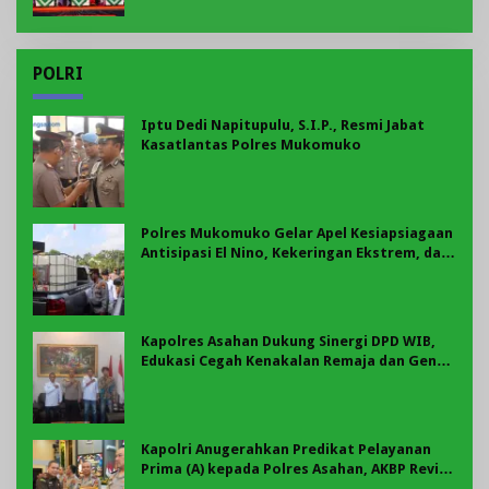
POLRI
Iptu Dedi Napitupulu, S.I.P., Resmi Jabat
Kasatlantas Polres Mukomuko
Polres Mukomuko Gelar Apel Kesiapsiagaan
Antisipasi El Nino, Kekeringan Ekstrem, dan
Karhutla Tahun 2026
Kapolres Asahan Dukung Sinergi DPD WIB,
Edukasi Cegah Kenakalan Remaja dan Geng
Motor Jadi Prioritas
Kapolri Anugerahkan Predikat Pelayanan
Prima (A) kepada Polres Asahan, AKBP Revi
Nurvelani Terima Penghargaan