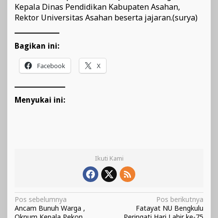
Kepala Dinas Pendidikan Kabupaten Asahan,
Rektor Universitas Asahan beserta jajaran.(surya)
Bagikan ini:
Facebook
X
Menyukai ini:
Ikuti Kami
Navigasi
Pos sebelumnya
Pos berikutnya
Ancam Bunuh Warga ,
Fatayat NU Bengkulu
pos
Oknum Kepala Pekon
Peringati Hari Lahir ke-75