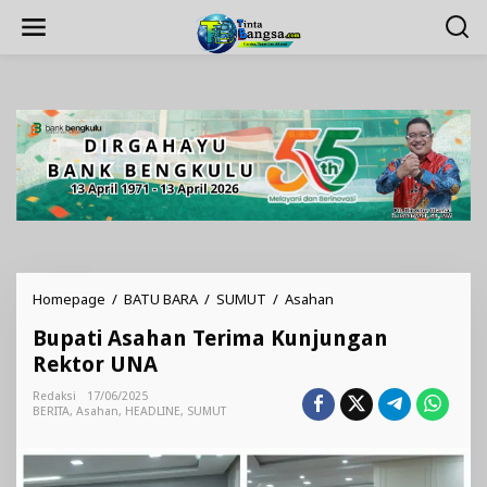
Lewati
ke
konten
Bupati
Homepage
/
BATU BARA
/
SUMUT
/
Asahan
Asahan
Bupati Asahan Terima Kunjungan
Terima
Kunjungan
Rektor UNA
Rektor
UNA
Redaksi
17/06/2025
BERITA
,
Asahan
,
HEADLINE
,
SUMUT