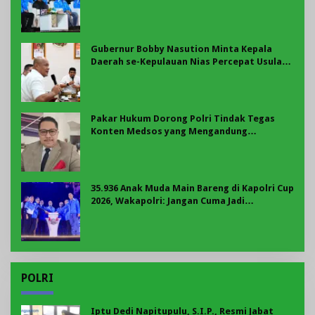
Panggung Nasional
Gubernur Bobby Nasution Minta Kepala
Daerah se-Kepulauan Nias Percepat Usulan
BKP 2027
Pakar Hukum Dorong Polri Tindak Tegas
Konten Medsos yang Mengandung
Provokasi
35.936 Anak Muda Main Bareng di Kapolri Cup
2026, Wakapolri: Jangan Cuma Jadi
Penonton, Jadilah Talenta Digital
POLRI
Iptu Dedi Napitupulu, S.I.P., Resmi Jabat