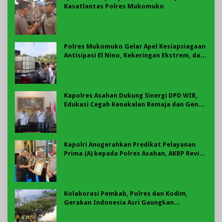
Kasatlantas Polres Mukomuko
Polres Mukomuko Gelar Apel Kesiapsiagaan
Antisipasi El Nino, Kekeringan Ekstrem, dan
Karhutla Tahun 2026
Kapolres Asahan Dukung Sinergi DPD WIB,
Edukasi Cegah Kenakalan Remaja dan Geng
Motor Jadi Prioritas
Kapolri Anugerahkan Predikat Pelayanan
Prima (A) kepada Polres Asahan, AKBP Revi
Nurvelani Terima Penghargaan
Kolaborasi Pemkab, Polres dan Kodim,
Gerakan Indonesia Asri Gaungkan
Semangat Gotong Royong di Lebong