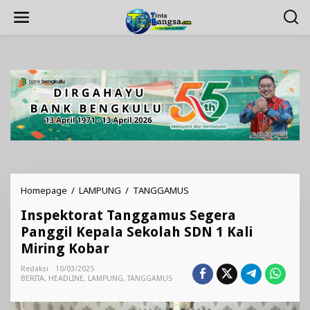
Lewati
ke
konten
Inspektorat
Homepage
/
LAMPUNG
/
TANGGAMUS
Tanggamus
Inspektorat Tanggamus Segera
Segera
Panggil
Panggil Kepala Sekolah SDN 1 Kali
Kepala
Miring Kobar
Sekolah
SDN
Redaksi
10/03/2025
1
BERITA
,
HEADLINE
,
LAMPUNG
,
TANGGAMUS
Kali
Miring