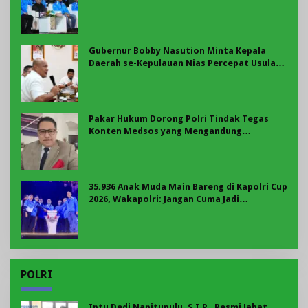
Panggung Nasional
Gubernur Bobby Nasution Minta Kepala
Daerah se-Kepulauan Nias Percepat Usulan
BKP 2027
Pakar Hukum Dorong Polri Tindak Tegas
Konten Medsos yang Mengandung
Provokasi
35.936 Anak Muda Main Bareng di Kapolri Cup
2026, Wakapolri: Jangan Cuma Jadi
Penonton, Jadilah Talenta Digital
POLRI
Iptu Dedi Napitupulu, S.I.P., Resmi Jabat