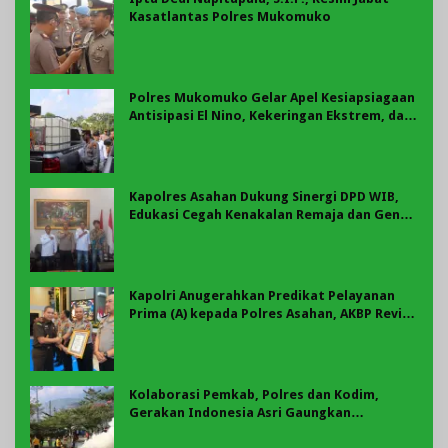
Kasatlantas Polres Mukomuko
Polres Mukomuko Gelar Apel Kesiapsiagaan
Antisipasi El Nino, Kekeringan Ekstrem, dan
Karhutla Tahun 2026
Kapolres Asahan Dukung Sinergi DPD WIB,
Edukasi Cegah Kenakalan Remaja dan Geng
Motor Jadi Prioritas
Kapolri Anugerahkan Predikat Pelayanan
Prima (A) kepada Polres Asahan, AKBP Revi
Nurvelani Terima Penghargaan
Kolaborasi Pemkab, Polres dan Kodim,
Gerakan Indonesia Asri Gaungkan
Semangat Gotong Royong di Lebong