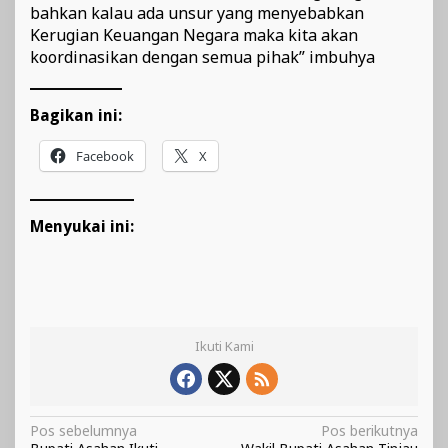
bahkan kalau ada unsur yang menyebabkan
Kerugian Keuangan Negara maka kita akan
koordinasikan dengan semua pihak” imbuhya
Bagikan ini:
Facebook
X
Menyukai ini:
Ikuti Kami
Navigasi
Pos sebelumnya
Pos berikutnya