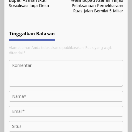
Bupati Asahan Ikuti
Wakil Bupati Asahan Tinjau
pos
Sosialisasi Jaga Desa
Pelaksanaan Pemeliharaan
Ruas Jalan Bernilai 5 Miliar
Tinggalkan Balasan
Alamat email Anda tidak akan dipublikasikan.
Ruas yang wajib
ditandai
*