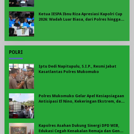
Ketua IESPA Ibnu Riza Apresiasi Kapolri Cup
2026: Wadah Luar Biasa, dari Polres hingga
Panggung Nasional
POLRI
Iptu Dedi Napitupulu, S.I.P., Resmi Jabat
Kasatlantas Polres Mukomuko
Polres Mukomuko Gelar Apel Kesiapsiagaan
Antisipasi El Nino, Kekeringan Ekstrem, dan
Karhutla Tahun 2026
Kapolres Asahan Dukung Sinergi DPD WIB,
Edukasi Cegah Kenakalan Remaja dan Geng