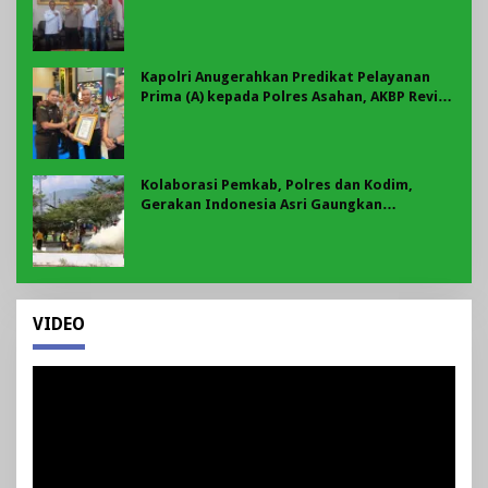
Motor Jadi Prioritas
Kapolri Anugerahkan Predikat Pelayanan
Prima (A) kepada Polres Asahan, AKBP Revi
Nurvelani Terima Penghargaan
Kolaborasi Pemkab, Polres dan Kodim,
Gerakan Indonesia Asri Gaungkan
Semangat Gotong Royong di Lebong
VIDEO
Pemutar
Video