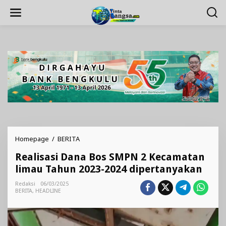
Lewati
ke
konten
Realisasi
Homepage
/
BERITA
Dana
Realisasi Dana Bos SMPN 2 Kecamatan
Bos
SMPN
limau Tahun 2023-2024 dipertanyakan
2
Kecamatan
Redaksi
06/03/2025
BERITA
,
HEADLINE
limau
Tahun
2023-
2024