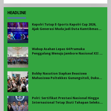
HEADLINE
Kapolri Tutup E-Sports Kapolri Cup 2026,
Ajak Generasi Muda Jadi Duta Kamtibmas
Dan Aktif Laporkan Gangguan Ke 110
Wabup Asahan Lepas 64 Pramuka
Penggalang Menuju Jambore Nasional XII di
Cibubur
Bobby Nasution Siapkan Beasiswa
Mahasiswa Poltekkes Gunungsitoli, Dukung
Lahirnya Tenaga Kesehatan Kepulauan Nias
Polri: Sertifikat Prestasi Nasional Hingga
Internasional Tetap Ikuti Tahapan Seleksi
Rekrutmen Polri