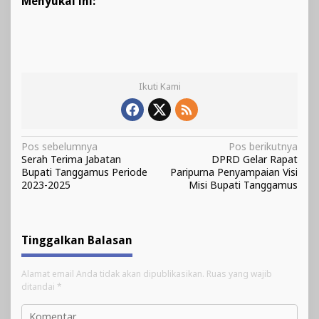
Menyukai ini:
Ikuti Kami
Navigasi
Pos sebelumnya
Pos berikutnya
Serah Terima Jabatan
DPRD Gelar Rapat
pos
Bupati Tanggamus Periode
Paripurna Penyampaian Visi
2023-2025
Misi Bupati Tanggamus
Tinggalkan Balasan
Alamat email Anda tidak akan dipublikasikan.
Ruas yang wajib
ditandai
*