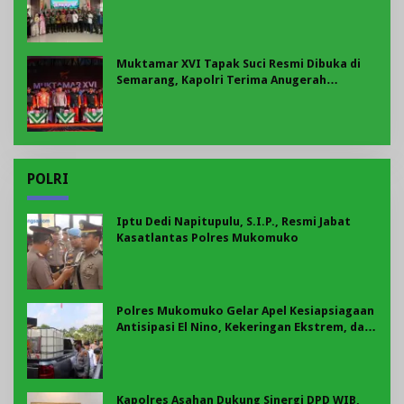
Muktamar XVI Tapak Suci Resmi Dibuka di
Semarang, Kapolri Terima Anugerah
Anggota Kehormatan
POLRI
Iptu Dedi Napitupulu, S.I.P., Resmi Jabat
Kasatlantas Polres Mukomuko
Polres Mukomuko Gelar Apel Kesiapsiagaan
Antisipasi El Nino, Kekeringan Ekstrem, dan
Karhutla Tahun 2026
Kapolres Asahan Dukung Sinergi DPD WIB,