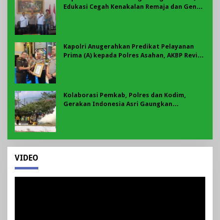
Edukasi Cegah Kenakalan Remaja dan Geng
Motor Jadi Prioritas
Kapolri Anugerahkan Predikat Pelayanan
Prima (A) kepada Polres Asahan, AKBP Revi
Nurvelani Terima Penghargaan
Kolaborasi Pemkab, Polres dan Kodim,
Gerakan Indonesia Asri Gaungkan
Semangat Gotong Royong di Lebong
VIDEO
Pemutar
Video