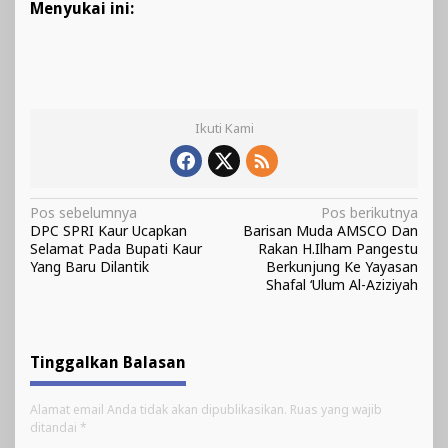
Menyukai ini:
Ikuti Kami
Navigasi
Pos sebelumnya
Pos berikutnya
DPC SPRI Kaur Ucapkan
Barisan Muda AMSCO Dan
pos
Selamat Pada Bupati Kaur
Rakan H.Ilham Pangestu
Yang Baru Dilantik
Berkunjung Ke Yayasan
Shafal ‘Ulum Al-Aziziyah
Tinggalkan Balasan
Alamat email Anda tidak akan dipublikasikan.
Ruas yang wajib
ditandai
*