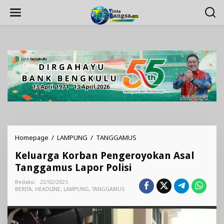
Lewati
ke
konten
Keluarga
Homepage
/
LAMPUNG
/
TANGGAMUS
Korban
Keluarga Korban Pengeroyokan Asal
Pengeroyokan
Asal
Tanggamus Lapor Polisi
Tanggamus
Lapor
Redaksi
22/02/2025
BERITA
,
HEADLINE
,
LAMPUNG
,
TANGGAMUS
Polisi