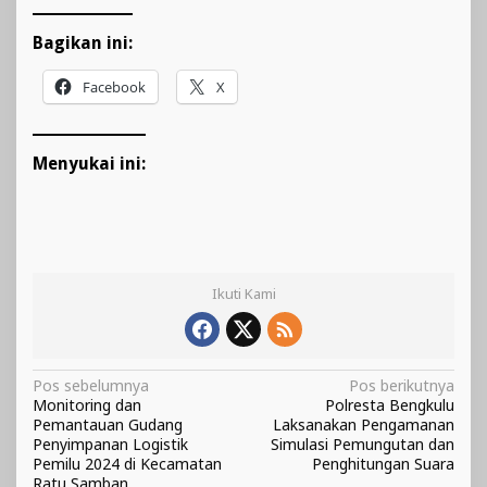
Bagikan ini:
Facebook
X
Menyukai ini:
Ikuti Kami
Navigasi
Pos sebelumnya
Pos berikutnya
Monitoring dan
Polresta Bengkulu
pos
Pemantauan Gudang
Laksanakan Pengamanan
Penyimpanan Logistik
Simulasi Pemungutan dan
Pemilu 2024 di Kecamatan
Penghitungan Suara
Ratu Samban