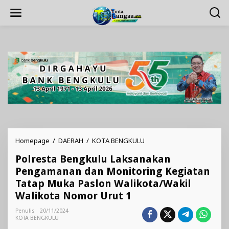
Lewati
ke
konten
Polresta
Homepage
/
DAERAH
/
KOTA BENGKULU
Bengkulu
Polresta Bengkulu Laksanakan
Laksanakan
Pengamanan
Pengamanan dan Monitoring Kegiatan
dan
Tatap Muka Paslon Walikota/Wakil
Monitoring
Walikota Nomor Urut 1
Kegiatan
Tatap
Penulis
20/11/2024
Muka
KOTA BENGKULU
Paslon