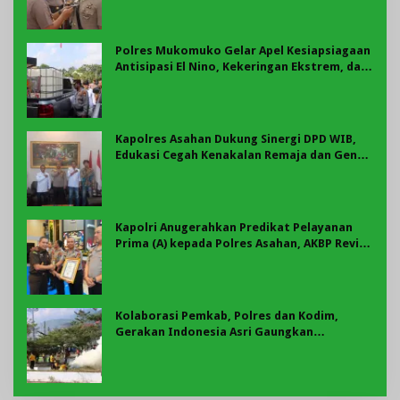
Polres Mukomuko Gelar Apel Kesiapsiagaan
Antisipasi El Nino, Kekeringan Ekstrem, dan
Karhutla Tahun 2026
Kapolres Asahan Dukung Sinergi DPD WIB,
Edukasi Cegah Kenakalan Remaja dan Geng
Motor Jadi Prioritas
Kapolri Anugerahkan Predikat Pelayanan
Prima (A) kepada Polres Asahan, AKBP Revi
Nurvelani Terima Penghargaan
Kolaborasi Pemkab, Polres dan Kodim,
Gerakan Indonesia Asri Gaungkan
Semangat Gotong Royong di Lebong