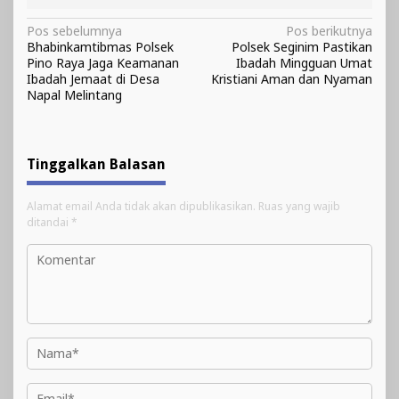
Navigasi
Pos sebelumnya
Pos berikutnya
Bhabinkamtibmas Polsek
Polsek Seginim Pastikan
pos
Pino Raya Jaga Keamanan
Ibadah Mingguan Umat
Ibadah Jemaat di Desa
Kristiani Aman dan Nyaman
Napal Melintang
Tinggalkan Balasan
Alamat email Anda tidak akan dipublikasikan.
Ruas yang wajib
ditandai
*