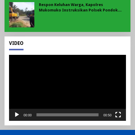
Respon Keluhan Warga, Kapolres
Mukomuko Instruksikan Polsek Pondok
Suguh Eksekusi Sampah Liar Menyengat Di
Kawasan Tepi Ruas jalan Lintas
VIDEO
Pemutar
Video
00:00
00:50