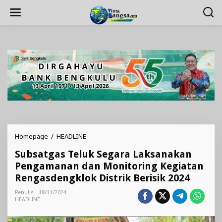
Lewati
ke
konten
Subsatgas
Homepage
/
HEADLINE
Teluk
Subsatgas Teluk Segara Laksanakan
Segara
Laksanakan
Pengamanan dan Monitoring Kegiatan
Pengamanan
Rengasdengklok Distrik Berisik 2024
dan
Monitoring
Penulis
18/11/2024
Kegiatan
HEADLINE
Rengasdengklok
Distrik