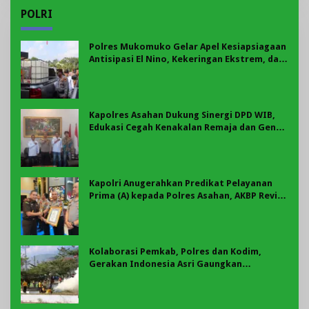
POLRI
Polres Mukomuko Gelar Apel Kesiapsiagaan
Antisipasi El Nino, Kekeringan Ekstrem, dan
Karhutla Tahun 2026
Kapolres Asahan Dukung Sinergi DPD WIB,
Edukasi Cegah Kenakalan Remaja dan Geng
Motor Jadi Prioritas
Kapolri Anugerahkan Predikat Pelayanan
Prima (A) kepada Polres Asahan, AKBP Revi
Nurvelani Terima Penghargaan
Kolaborasi Pemkab, Polres dan Kodim,
Gerakan Indonesia Asri Gaungkan
Semangat Gotong Royong di Lebong