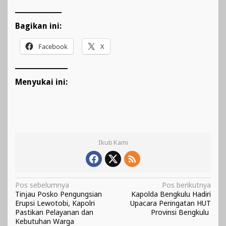
Bagikan ini:
Facebook
X
Menyukai ini:
Ikuti Kami
Navigasi
Pos sebelumnya
Pos berikutnya
Tinjau Posko Pengungsian
Kapolda Bengkulu Hadiri
pos
Erupsi Lewotobi, Kapolri
Upacara Peringatan HUT
Pastikan Pelayanan dan
Provinsi Bengkulu
Kebutuhan Warga