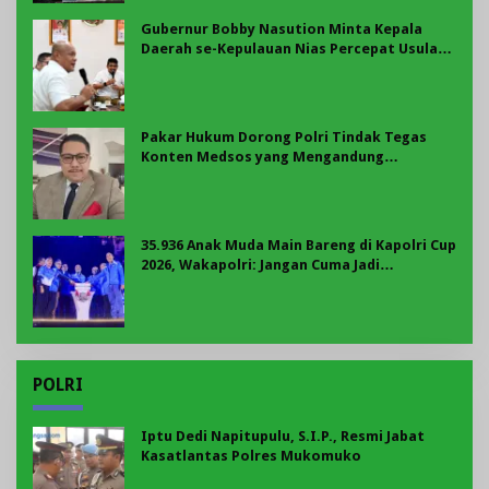
Gubernur Bobby Nasution Minta Kepala
Daerah se-Kepulauan Nias Percepat Usulan
BKP 2027
Pakar Hukum Dorong Polri Tindak Tegas
Konten Medsos yang Mengandung
Provokasi
35.936 Anak Muda Main Bareng di Kapolri Cup
2026, Wakapolri: Jangan Cuma Jadi
Penonton, Jadilah Talenta Digital
POLRI
Iptu Dedi Napitupulu, S.I.P., Resmi Jabat
Kasatlantas Polres Mukomuko