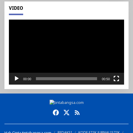
VIDEO
Pemutar
Video
00:00
00:50
Hak Cipta tintabangsa.com
REDAKSI
KODE ETIK JURNALISTIK