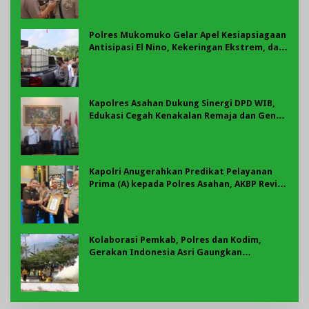
Polres Mukomuko Gelar Apel Kesiapsiagaan
Antisipasi El Nino, Kekeringan Ekstrem, dan
Karhutla Tahun 2026
Kapolres Asahan Dukung Sinergi DPD WIB,
Edukasi Cegah Kenakalan Remaja dan Geng
Motor Jadi Prioritas
Kapolri Anugerahkan Predikat Pelayanan
Prima (A) kepada Polres Asahan, AKBP Revi
Nurvelani Terima Penghargaan
Kolaborasi Pemkab, Polres dan Kodim,
Gerakan Indonesia Asri Gaungkan
Semangat Gotong Royong di Lebong