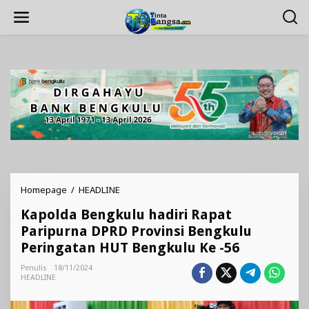
Lewati
ke
konten
Kapolda
Homepage
/
HEADLINE
Bengkulu
Kapolda Bengkulu hadiri Rapat
hadiri
Rapat
Paripurna DPRD Provinsi Bengkulu
Paripurna
Peringatan HUT Bengkulu Ke -56
DPRD
Provinsi
Penulis
18/11/2024
Bengkulu
HEADLINE
Peringatan
HUT