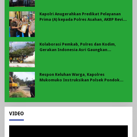
Kapolri Anugerahkan Predikat Pelayanan
Prima (A) kepada Polres Asahan, AKBP Revi
Nurvelani Terima Penghargaan
Kolaborasi Pemkab, Polres dan Kodim,
Gerakan Indonesia Asri Gaungkan
Semangat Gotong Royong di Lebong
Respon Keluhan Warga, Kapolres
Mukomuko Instruksikan Polsek Pondok
Suguh Eksekusi Sampah Liar Menyengat Di
Kawasan Tepi Ruas jalan Lintas
VIDEO
Pemutar
Video