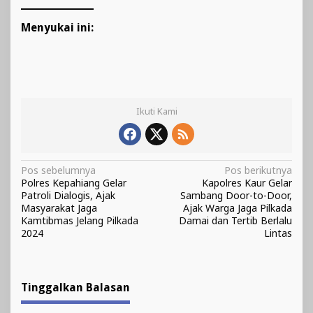
Menyukai ini:
Ikuti Kami
Navigasi
Pos sebelumnya
Pos berikutnya
Polres Kepahiang Gelar
Kapolres Kaur Gelar
pos
Patroli Dialogis, Ajak
Sambang Door-to-Door,
Masyarakat Jaga
Ajak Warga Jaga Pilkada
Kamtibmas Jelang Pilkada
Damai dan Tertib Berlalu
2024
Lintas
Tinggalkan Balasan