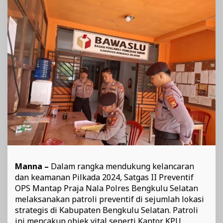
di
Objek
Vital
dan
Lokasi
Rawan
di
Bengkulu
Selatan
Manna –
Dalam rangka mendukung kelancaran
dan keamanan Pilkada 2024, Satgas II Preventif
OPS Mantap Praja Nala Polres Bengkulu Selatan
melaksanakan patroli preventif di sejumlah lokasi
strategis di Kabupaten Bengkulu Selatan. Patroli
ini mencakup objek vital seperti Kantor KPU,