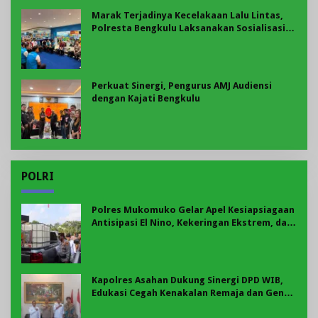
Marak Terjadinya Kecelakaan Lalu Lintas,
Polresta Bengkulu Laksanakan Sosialisasi
Tertib Berlalu Lintas
Perkuat Sinergi, Pengurus AMJ Audiensi
dengan Kajati Bengkulu
POLRI
Polres Mukomuko Gelar Apel Kesiapsiagaan
Antisipasi El Nino, Kekeringan Ekstrem, dan
Karhutla Tahun 2026
Kapolres Asahan Dukung Sinergi DPD WIB,
Edukasi Cegah Kenakalan Remaja dan Geng
Motor Jadi Prioritas