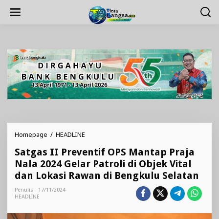
Lewati
ke
konten
Satgas
Homepage
/
HEADLINE
II
Satgas II Preventif OPS Mantap Praja
Preventif
OPS
Nala 2024 Gelar Patroli di Objek Vital
Mantap
dan Lokasi Rawan di Bengkulu Selatan
Praja
Nala
Penulis
17/11/2024
2024
HEADLINE
Gelar
Patroli